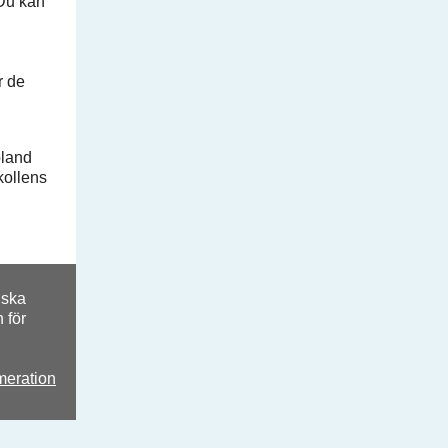
 Du kan
r de
bland
skollens
 ska
 för
meration