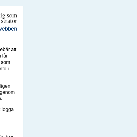
 dig som
stratör
webben
ebär att
 får
r som
nto i
ligen
e genom
n.
t logga