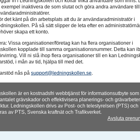
ggar in i Ledningskollen och kollar vilka användare som finns.
ll exempel inaktivera de som slutat och göra andra användare till
vändaradministratörer.
r det känt på din arbetsplats att du är användaradministratör i
dningskollen. På så sätt slipper de leta efter en administratörnä
höver skapa ett konto.
a: Vissa organisationer/företag kan ha flera organisationer i
skollen kopplade till samma organisationsnummer. Detta kan i
rvirring. Vill ni slå ihop flera organisationer till en kan Ledning
stöd, i mån av tid, hjälpa till med det.
arstöd nås på
support@ledningskollen.se
.
skollen är en kostnadsfri webbtjänst för informationsutbyte som
antalet grävskador och effektivisera planerings- och grävarbeten
uktur. Ledningskollen drivs av Post- och telestyrelsen (PTS) och
eras av PTS, Svenska kraftnät och Trafikverket.
Avsluta prenu