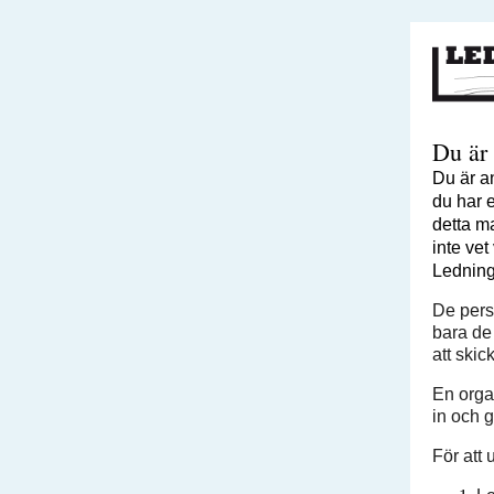
Du är 
Du är a
du har e
detta m
inte ve
Ledning
De pers
bara de
att skic
En orga
in och g
För att 