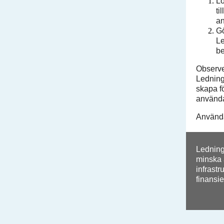
Lo
ti
an
Gö
Le
be
Observer
Ledning
skapa fö
användar
Använd
Ledning
minska 
infrastr
finansi