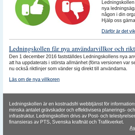
Ledningskollen u
nya ledningsäga
någon i din org
Hjälp oss gärna
Därför är det vik
Ledningskollen får nya användarvillkor och rikt
Den 1 december 2016 fastställdes Ledningskollens nya anv
att ha uppdaterats i största allmänhet (förra versionen var s
nu också riktlinjer som vänder sig direkt till användarna.
Läs om de nya villkoren
Ledningskollen är en kostnadsfri webbtjänst för informatio
minska antalet grävskador och effektivisera planerings- och
infrastruktur. Ledningskollen drivs av Post- och telestyrels
finansieras av PTS, Svenska kraftnät och Trafikverket.
Av