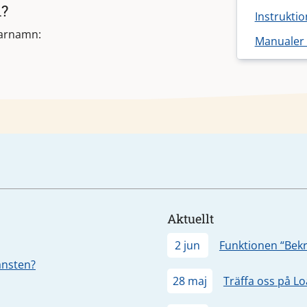
n?
Instruktio
darnamn:
Manualer 
Aktuellt
2 jun
Funktionen “Bekr
jänsten?
28 maj
Träffa oss på L