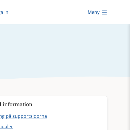
a in
Meny
d information
ng på supportsidorna
ualer