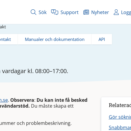
Sök
Support
Nyheter
Logg
akt
ntakt
Manualer och dokumentation
API
vardagar kl. 08:00–17:00.
n.se
.
Observera
:
Du kan inte få besked
Relatera
nvändarstöd.
Du måste skapa ett
Gör sökni
nummer och problembeskrivning.
Snabbman