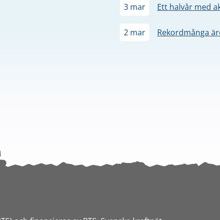
3 mar
Ett halvår med a
2 mar
Rekordmånga äre