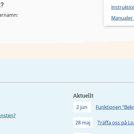
n?
Instruktio
darnamn:
Manualer 
Aktuellt
2 jun
Funktionen “Bekr
jänsten?
28 maj
Träffa oss på L