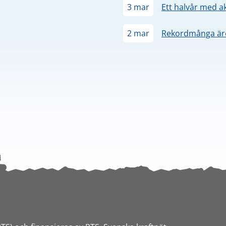
3 mar
Ett halvår med a
2 mar
Rekordmånga äre