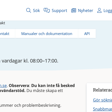
Sök
Support
Nyheter
Logg
akt
ntakt
Manualer och dokumentation
API
vardagar kl. 08:00–17:00.
n.se
.
Observera
:
Du kan inte få besked
Relatera
nvändarstöd.
Du måste skapa ett
Gör sökni
nummer och problembeskrivning.
Snabbman