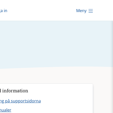
a in
Meny
d information
ng på supportsidorna
ualer