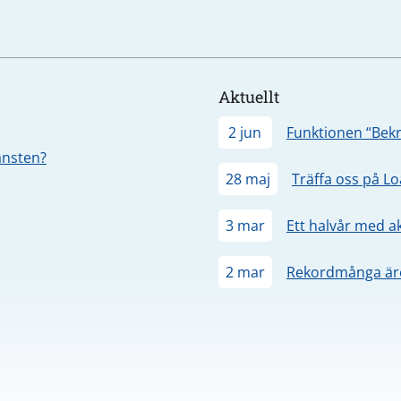
Aktuellt
2 jun
Funktionen “Bekr
jänsten?
28 maj
Träffa oss på L
3 mar
Ett halvår med a
2 mar
Rekordmånga äre