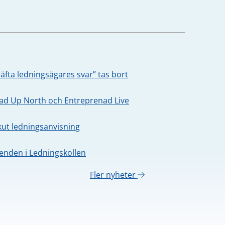
äfta ledningsägares svar” tas bort
oad Up North och Entreprenad Live
kut ledningsanvisning
nden i Ledningskollen
Fler nyheter