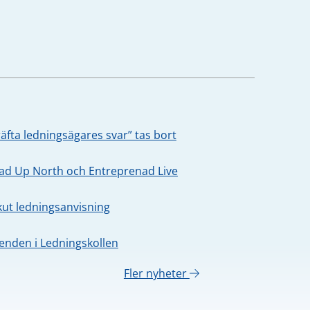
äfta ledningsägares svar” tas bort
oad Up North och Entreprenad Live
kut ledningsanvisning
nden i Ledningskollen
Fler nyheter