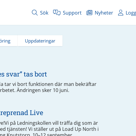
Sök
Support
Nyheter
Logg
öring
Uppdateringar
 svar” tas bort
a tar vi bort funktionen där man bekräftar
betet. Ändringen sker 10 juni.
treprenad Live
!Vi på Ledningskollen vill träffa dig som är
 tjänsten! Vi ställer ut på Load Up North i
ing Knutstorp, 10–12 september.