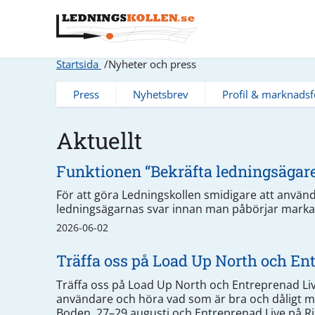
Startsida
Nyheter och press
Press
Nyhetsbrev
Profil & marknadsf
Aktuellt
Funktionen “Bekräfta ledningsägares
För att göra Ledningskollen smidigare att använd
ledningsägarnas svar innan man påbörjar markar
2026-06-02
Träffa oss på Load Up North och En
Träffa oss på Load Up North och Entreprenad Live
användare och höra vad som är bra och dåligt med
Boden, 27–29 augusti och Entreprenad Live på R