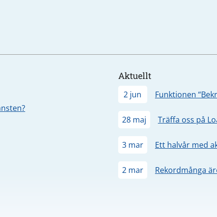
Aktuellt
2 jun
Funktionen “Bekr
jänsten?
28 maj
Träffa oss på L
3 mar
Ett halvår med a
2 mar
Rekordmånga äre