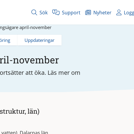
Sök
Support
Nyheter
Logg
ingsägare april-november
öring
Uppdateringar
pril-november
fortsätter att öka. Läs mer om
truktur, län)
 vatten), Dalarnas län