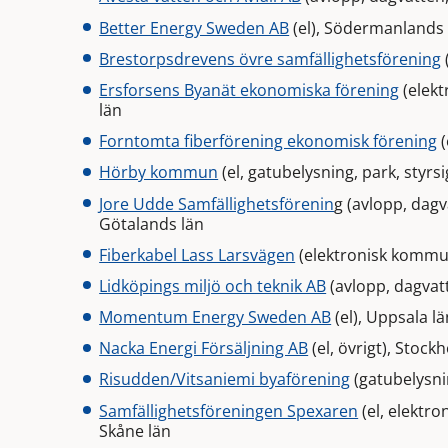
Better Energy Sweden AB
(el), Södermanlands 
Brestorpsdrevens övre samfällighetsförening
Ersforsens Byanät ekonomiska förening
(elekt
län
Forntomta fiberförening ekonomisk förening
(
Hörby kommun
(el, gatubelysning, park, styrsi
Jore Udde Samfällighetsförenin
g (avlopp, dagv
Götalands län
Fiberkabel Lass Larsvägen
(elektronisk kommun
Lidköpings miljö och teknik AB
(avlopp, dagvatt
Momentum Energy Sweden AB
(el), Uppsala lä
Nacka Energi Försäljning AB
(el, övrigt), Stock
Risudden/Vitsaniemi byaförening
(gatubelysni
Samfällighetsföreningen Spexaren
(el, elektr
Skåne län