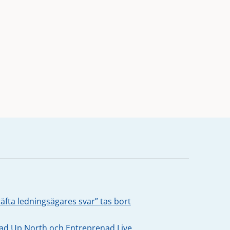
äfta ledningsägares svar” tas bort
oad Up North och Entreprenad Live