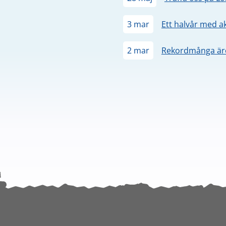
3 mar
Ett halvår med a
2 mar
Rekordmånga äre