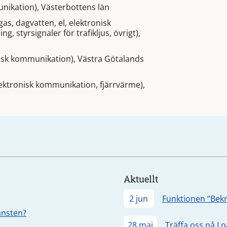
nikation), Västerbottens län
gas, dagvatten, el, elektronisk
, styrsignaler för trafikljus, övrigt),
isk kommunikation), Västra Götalands
lektronisk kommunikation, fjärrvärme),
Aktuellt
2 jun
Funktionen “Bekr
jänsten?
28 maj
Träffa oss på L