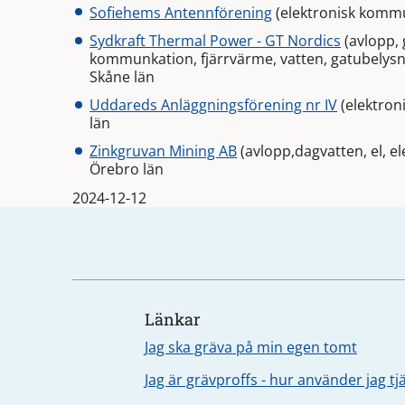
Sofiehems Antennförening
(elektronisk kommu
Sydkraft Thermal Power - GT Nordics
(avlopp, 
kommunkation, fjärrvärme, vatten, gatubelysning
Skåne län
Uddareds Anläggningsförening nr IV
(elektron
län
Zinkgruvan Mining AB
(avlopp,dagvatten, el, e
Örebro län
2024-12-12
Länkar
Jag ska gräva på min egen tomt
Jag är grävproffs - hur använder jag t