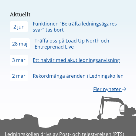
Aktuellt
Funktionen “Bekräfta ledningsägares
2 jun
svar” tas bort
Träffa oss på Load Up North och
28 maj
Entreprenad Live
3 mar
Ett halvår med akut ledningsanvisning
2 mar
Rekordmånga ärenden i Ledningskollen
Fler nyheter
Ledningskollen drivs av Post- och telestyrelsen (PTS)