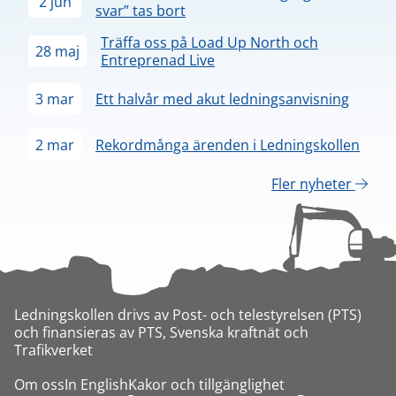
2 jun
svar” tas bort
Träffa oss på Load Up North och
28 maj
Entreprenad Live
3 mar
Ett halvår med akut ledningsanvisning
2 mar
Rekordmånga ärenden i Ledningskollen
Fler nyheter
Ledningskollen drivs av Post- och telestyrelsen (PTS)
och finansieras av PTS, Svenska kraftnät och
Trafikverket
Om oss
In English
Kakor och tillgänglighet