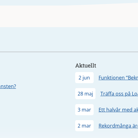
Aktuellt
2 jun
Funktionen “Bekr
jänsten?
28 maj
Träffa oss på L
3 mar
Ett halvår med a
2 mar
Rekordmånga äre