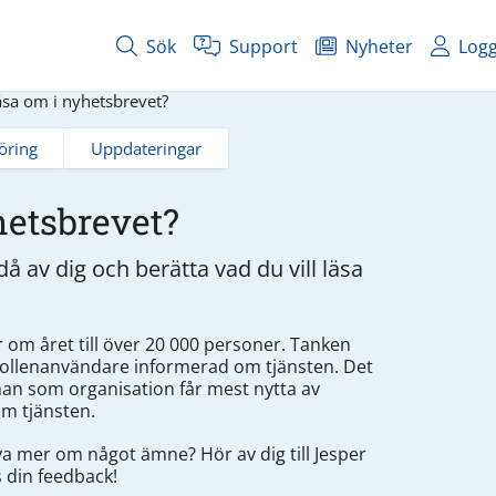
Sök
Support
Nyheter
Logg
läsa om i nyhetsbrevet?
öring
Uppdateringar
hetsbrevet?
å av dig och berätta vad du vill läsa
 om året till över 20 000 personer. Tanken
kollenanvändare informerad om tjänsten. Det
man som organisation får mest nytta av
om tjänsten.
iva mer om något ämne? Hör av dig till Jesper
 din feedback!