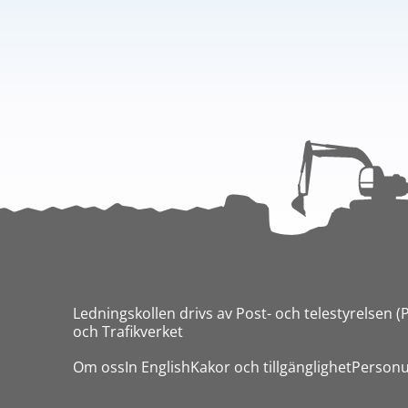
Ledningskollen drivs av Post- och telestyrelsen (
och Trafikverket
Om oss
In English
Kakor och tillgänglighet
Personu