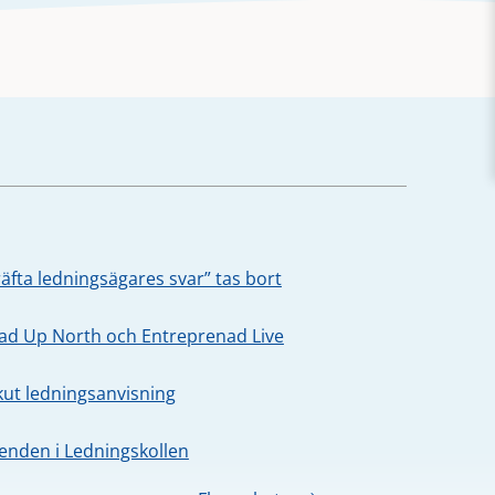
äfta ledningsägares svar” tas bort
oad Up North och Entreprenad Live
kut ledningsanvisning
nden i Ledningskollen