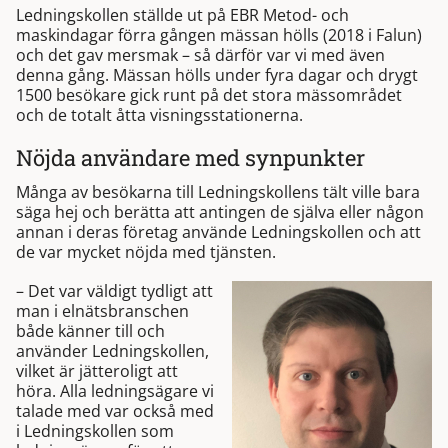
Ledningskollen ställde ut på EBR Metod- och
maskindagar förra gången mässan hölls (2018 i Falun)
och det gav mersmak – så därför var vi med även
denna gång. Mässan hölls under fyra dagar och drygt
1500 besökare gick runt på det stora mässområdet
och de totalt åtta visningsstationerna.
Nöjda användare med synpunkter
Många av besökarna till Ledningskollens tält ville bara
säga hej och berätta att antingen de själva eller någon
annan i deras företag använde Ledningskollen och att
de var mycket nöjda med tjänsten.
– Det var väldigt tydligt att
man i elnätsbranschen
både känner till och
använder Ledningskollen,
vilket är jätteroligt att
höra. Alla ledningsägare vi
talade med var också med
i Ledningskollen som