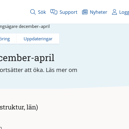
Sök
Support
Nyheter
Logg
ingsägare december–april
öring
Uppdateringar
cember-april
fortsätter att öka. Läs mer om
truktur, län)
n