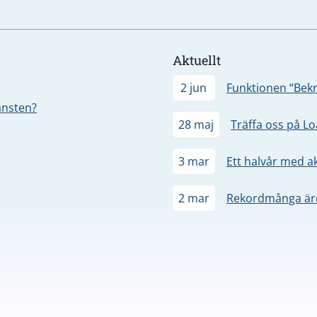
Aktuellt
2 jun
Funktionen “Bekr
jänsten?
28 maj
Träffa oss på L
3 mar
Ett halvår med a
2 mar
Rekordmånga äre