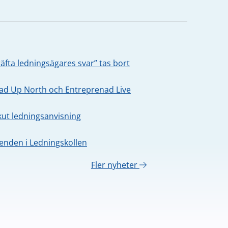
äfta ledningsägares svar” tas bort
oad Up North och Entreprenad Live
kut ledningsanvisning
nden i Ledningskollen
Fler nyheter