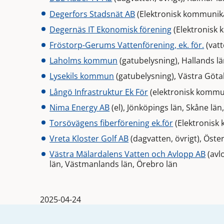
Degerfors Stadsnät AB
(Elektronisk kommunika
Degernäs IT Ekonomisk förening
(Elektronisk 
Fröstorp-Gerums Vattenförening, ek. för.
(vatt
Laholms kommun
(gatubelysning), Hallands l
Lysekils kommun
(gatubelysning), Västra Göta
Långö Infrastruktur Ek För
(elektronisk kommun
Nima Energy AB
(el), Jönköpings län, Skåne län
Torsövägens fiberförening ek.för
(Elektronisk
Vreta Kloster Golf AB
(dagvatten, övrigt), Öste
Västra Mälardalens Vatten och Avlopp AB
(avl
län, Västmanlands län, Örebro län
2025-04-24