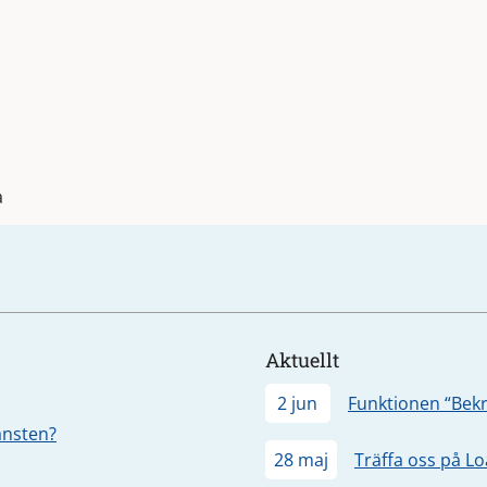
a
Aktuellt
2 jun
Funktionen “Bekr
jänsten?
28 maj
Träffa oss på L