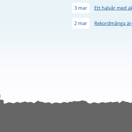
3 mar
Ett halvår med a
2 mar
Rekordmånga äre