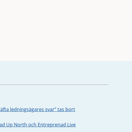
äfta ledningsägares svar” tas bort
oad Up North och Entreprenad Live