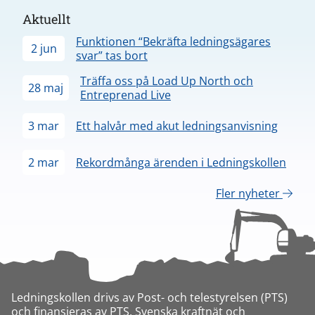
Aktuellt
Funktionen “Bekräfta ledningsägares
2 jun
svar” tas bort
Träffa oss på Load Up North och
28 maj
Entreprenad Live
3 mar
Ett halvår med akut ledningsanvisning
2 mar
Rekordmånga ärenden i Ledningskollen
Fler nyheter
Ledningskollen drivs av Post- och telestyrelsen (PTS)
och finansieras av PTS, Svenska kraftnät och