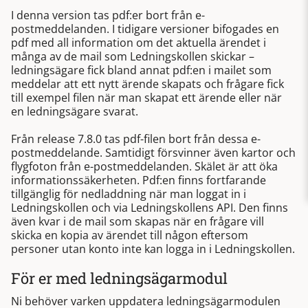
I denna version tas pdf:er bort från e-
postmeddelanden. I tidigare versioner bifogades en
pdf med all information om det aktuella ärendet i
många av de mail som Ledningskollen skickar –
ledningsägare fick bland annat pdf:en i mailet som
meddelar att ett nytt ärende skapats och frågare fick
till exempel filen när man skapat ett ärende eller när
en ledningsägare svarat.
Från release 7.8.0 tas pdf-filen bort från dessa e-
postmeddelande. Samtidigt försvinner även kartor och
flygfoton från e-postmeddelanden. Skälet är att öka
informationssäkerheten. Pdf:en finns fortfarande
tillgänglig för nedladdning när man loggat in i
Ledningskollen och via Ledningskollens API. Den finns
även kvar i de mail som skapas när en frågare vill
skicka en kopia av ärendet till någon eftersom
personer utan konto inte kan logga in i Ledningskollen.
För er med ledningsägarmodul
Ni behöver varken uppdatera ledningsägarmodulen