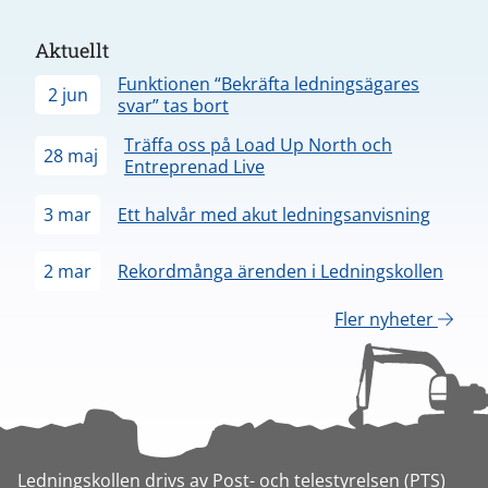
Aktuellt
Funktionen “Bekräfta ledningsägares
2 jun
svar” tas bort
Träffa oss på Load Up North och
28 maj
Entreprenad Live
3 mar
Ett halvår med akut ledningsanvisning
2 mar
Rekordmånga ärenden i Ledningskollen
Fler nyheter
Ledningskollen drivs av Post- och telestyrelsen (PTS)