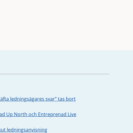
äfta ledningsägares svar” tas bort
oad Up North och Entreprenad Live
kut ledningsanvisning