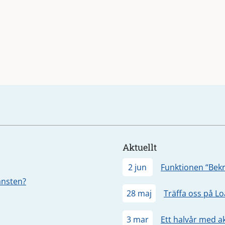
Aktuellt
2 jun
Funktionen “Bekr
jänsten?
28 maj
Träffa oss på L
3 mar
Ett halvår med a