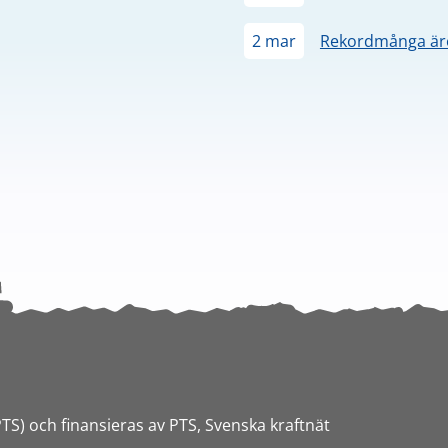
2 mar
Rekordmånga äre
PTS) och finansieras av PTS, Svenska kraftnät