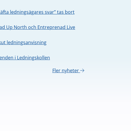
äfta ledningsägares svar” tas bort
oad Up North och Entreprenad Live
kut ledningsanvisning
nden i Ledningskollen
Fler nyheter