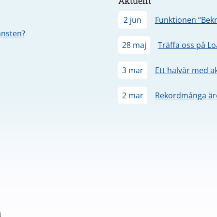
Aktuellt
2 jun
Funktionen “Bekr
jänsten?
28 maj
Träffa oss på L
3 mar
Ett halvår med a
2 mar
Rekordmånga äre