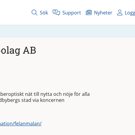
Sök
Support
Nyheter
Logg
bolag AB
roptiskt nät till nytta och nöje för alla
dbybergs stad via koncernen
mation/felanmalan/