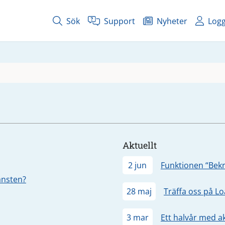
Sök
Support
Nyheter
Logg
Aktuellt
2 jun
Funktionen “Bekr
jänsten?
28 maj
Träffa oss på L
3 mar
Ett halvår med a