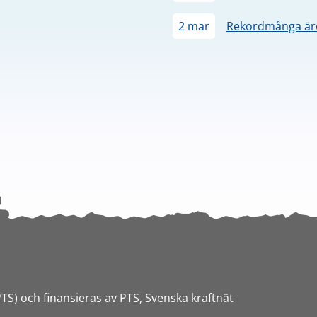
2 mar
Rekordmånga äre
PTS) och finansieras av PTS, Svenska kraftnät