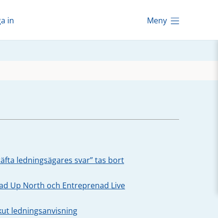
a in
Meny
äfta ledningsägares svar” tas bort
oad Up North och Entreprenad Live
kut ledningsanvisning