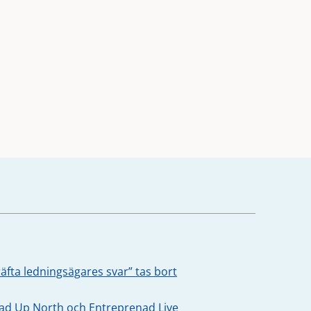
äfta ledningsägares svar” tas bort
oad Up North och Entreprenad Live