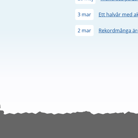
3 mar
Ett halvår med a
2 mar
Rekordmånga äre