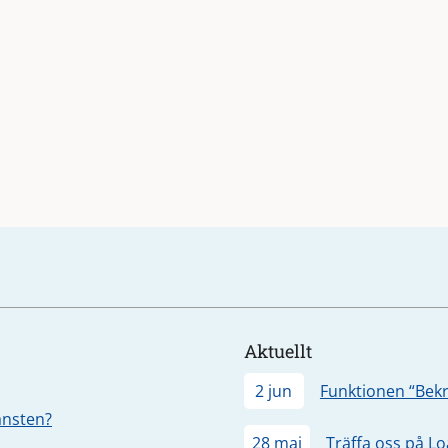
Aktuellt
2 jun
Funktionen “Bekr
jänsten?
28 maj
Träffa oss på L