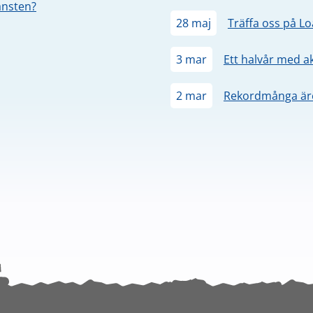
jänsten?
28 maj
Träffa oss på L
3 mar
Ett halvår med a
2 mar
Rekordmånga äre