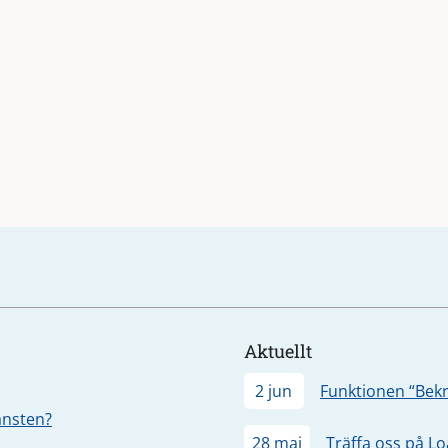
Aktuellt
2 jun
Funktionen “Bekr
jänsten?
28 maj
Träffa oss på L