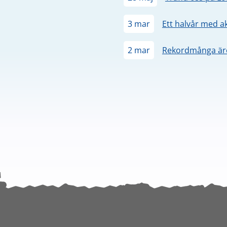
3 mar
Ett halvår med a
2 mar
Rekordmånga äre