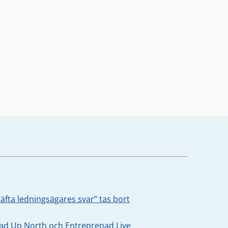
äfta ledningsägares svar” tas bort
oad Up North och Entreprenad Live