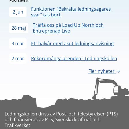
Funktionen “Bekräfta ledningsägares
2 jun
svar” tas bort
Träffa oss på Load Up North och
28 maj
Entreprenad Live
3 mar
Ett halvår med akut ledningsanvisning
2 mar
Rekordmånga ärenden i Ledningskollen
Fler nyheter
Ledningskollen drivs av Post- och telestyrelsen (PTS)
och finansieras av PTS, Svenska kraftnät och
Trafikverket