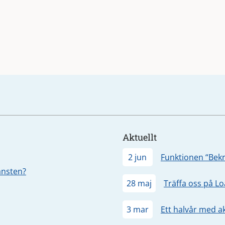
Aktuellt
2 jun
Funktionen “Bekr
jänsten?
28 maj
Träffa oss på L
3 mar
Ett halvår med a