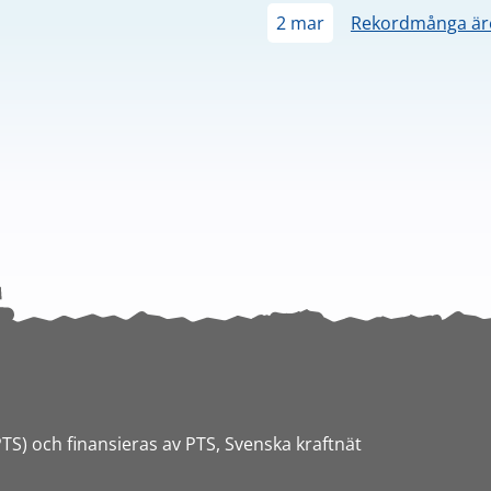
2 mar
Rekordmånga äre
PTS) och finansieras av PTS, Svenska kraftnät