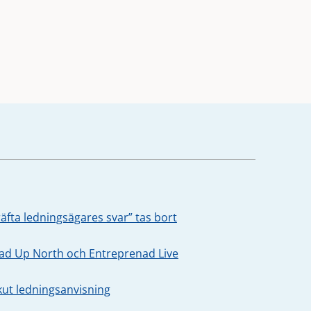
äfta ledningsägares svar” tas bort
oad Up North och Entreprenad Live
kut ledningsanvisning