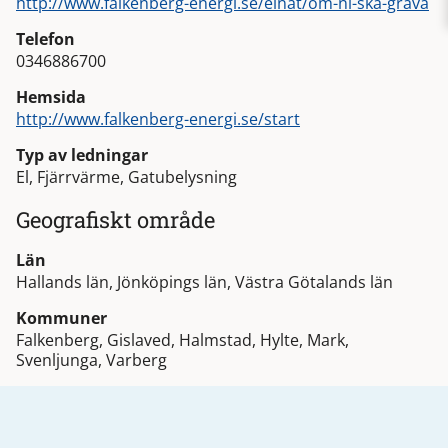
http://www.falkenberg-energi.se/elnat/om-ni-ska-grava
Telefon
0346886700
Hemsida
http://www.falkenberg-energi.se/start
Typ av ledningar
El, Fjärrvärme, Gatubelysning
Geografiskt område
Län
Hallands län, Jönköpings län, Västra Götalands län
Kommuner
Falkenberg, Gislaved, Halmstad, Hylte, Mark,
Svenljunga, Varberg