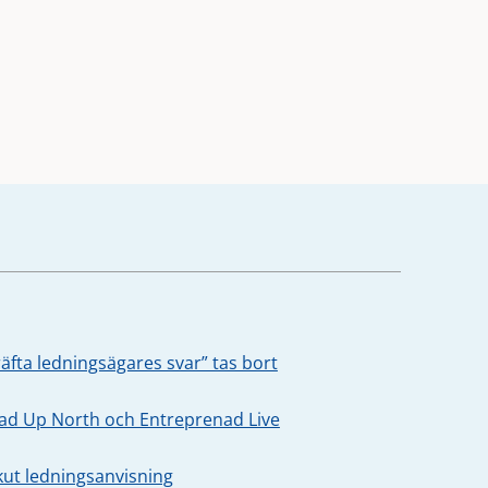
äfta ledningsägares svar” tas bort
oad Up North och Entreprenad Live
kut ledningsanvisning