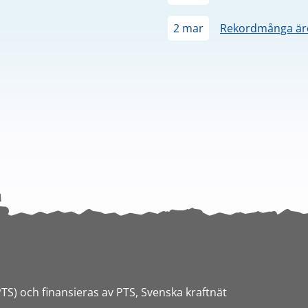
2 mar
Rekordmånga äre
PTS) och finansieras av PTS, Svenska kraftnät