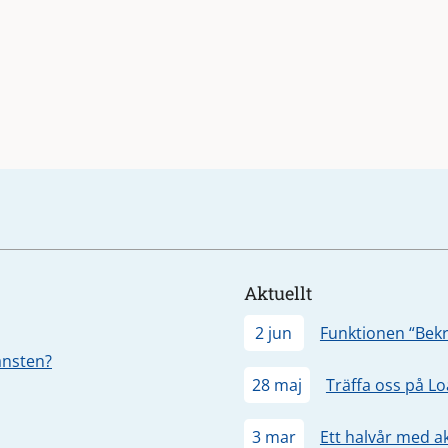
Aktuellt
2 jun
Funktionen “Bekr
jänsten?
28 maj
Träffa oss på L
3 mar
Ett halvår med a