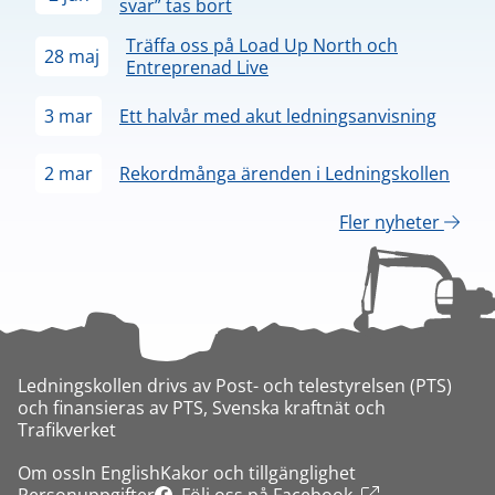
svar” tas bort
Träffa oss på Load Up North och
28 maj
Entreprenad Live
3 mar
Ett halvår med akut ledningsanvisning
2 mar
Rekordmånga ärenden i Ledningskollen
Fler nyheter
Ledningskollen drivs av Post- och telestyrelsen (PTS)
och finansieras av PTS, Svenska kraftnät och
Trafikverket
Om oss
In English
Kakor och tillgänglighet
Personuppgifter
Följ oss på Facebook