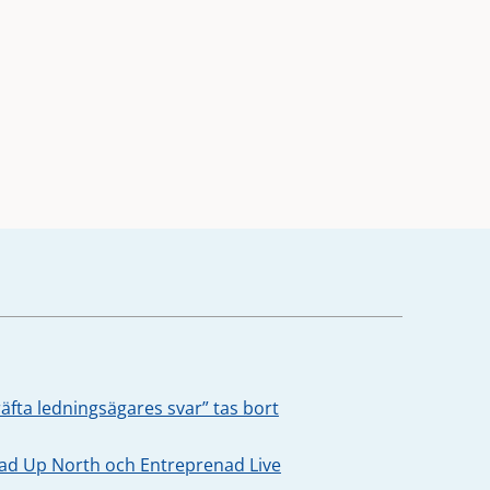
äfta ledningsägares svar” tas bort
oad Up North och Entreprenad Live