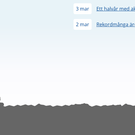
3 mar
Ett halvår med a
2 mar
Rekordmånga äre