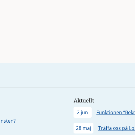
Aktuellt
2 jun
Funktionen “Bekr
jänsten?
28 maj
Träffa oss på L