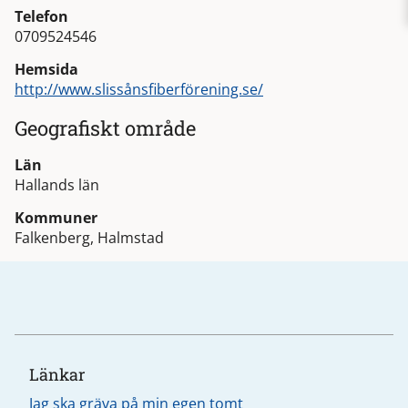
Telefon
0709524546
Hemsida
http://www.slissånsfiberförening.se/
Geografiskt område
Län
Hallands län
Kommuner
Falkenberg, Halmstad
Länkar
Jag ska gräva på min egen tomt