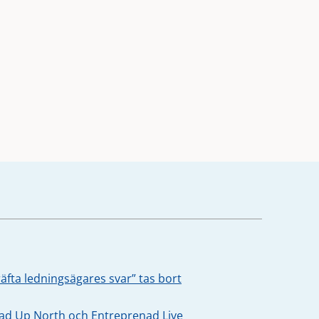
äfta ledningsägares svar” tas bort
oad Up North och Entreprenad Live