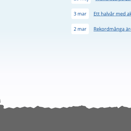
3 mar
Ett halvår med a
2 mar
Rekordmånga äre