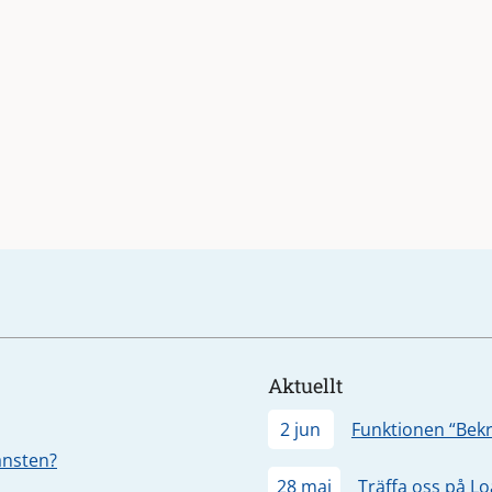
Aktuellt
2 jun
Funktionen “Bekr
jänsten?
28 maj
Träffa oss på L