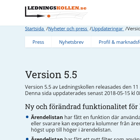
Startsida
Nyheter och press
Uppdateringar
Versi
Press
Nyhetsbrev
Profil & marknadsf
Version 5.5
Version 5.5 av Ledningskollen releasades den 11 a
Denna sida uppdaterades senast 2018-05-15 kl 0
Ny och förändrad funktionalitet fö
Ärendelistan
har fått en funktion där använd
eller svarare kan exportera kolumner från ären
högst upp till höger i ärendelistan.
Ärendelistan
har fått ett nytt filter som anv