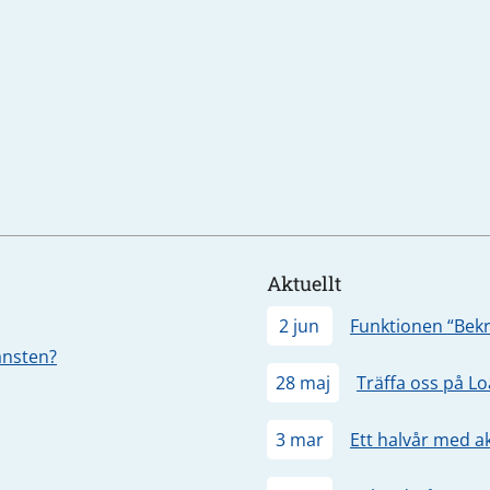
Aktuellt
2 jun
Funktionen “Bekr
jänsten?
28 maj
Träffa oss på L
3 mar
Ett halvår med a