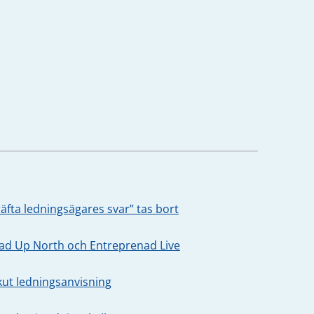
äfta ledningsägares svar” tas bort
oad Up North och Entreprenad Live
kut ledningsanvisning