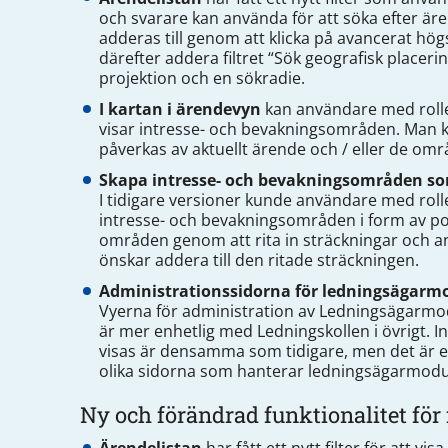
och svarare kan använda för att söka efter ären
adderas till genom att klicka på avancerat högs
därefter addera filtret “Sök geografisk placeri
projektion och en sökradie.
I kartan i ärendevyn
kan användare med roll
visar intresse- och bevakningsområden. Man 
påverkas av aktuellt ärende och / eller de om
Skapa intresse- och bevakningsområden so
I tidigare versioner kunde användare med rol
intresse- och bevakningsområden i form av p
områden genom att rita in sträckningar och an
önskar addera till den ritade sträckningen.
Administrationssidorna för ledningsägarm
Vyerna för administration av Ledningsägarmod
är mer enhetlig med Ledningskollen i övrigt. 
visas är densamma som tidigare, men det är en
olika sidorna som hanterar ledningsägarmodu
Ny och förändrad funktionalitet för 