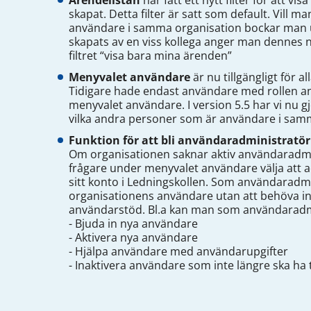
Ärendelistan
har fått ett nytt filter för att 
skapat. Detta filter är satt som default. Vill
användare i samma organisation bockar man ur
skapats av en viss kollega anger man dennes 
filtret “visa bara mina ärenden”
Menyvalet användare
är nu tillgängligt för al
Tidigare hade endast användare med rollen anv
menyvalet användare. I version 5.5 har vi nu gj
vilka andra personer som är användare i sam
Funktion för att bli användaradministratör
Om organisationen saknar aktiv användaradmi
frågare under menyvalet användare välja att a
sitt konto i Ledningskollen. Som användaradm
organisationens användare utan att behöva in
användarstöd. Bl.a kan man som användaradm
- Bjuda in nya användare
- Aktivera nya användare
- Hjälpa användare med användarupgifter
- Inaktivera användare som inte längre ska ha t