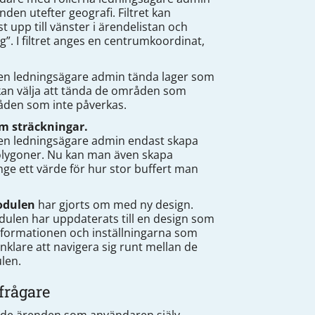
den utefter geografi. Filtret kan
t upp till vänster i ärendelistan och
ng”. I filtret anges en centrumkoordinat,
en ledningsägare admin tända lager som
kan välja att tända de områden som
råden som inte påverkas.
m sträckningar.
len ledningsägare admin endast skapa
olygoner. Nu kan man även skapa
ge ett värde för hur stor buffert man
odulen
har gjorts om med ny design.
ulen har uppdaterats till en design som
Informationen och inställningarna som
klare att navigera sig runt mellan de
len.
frågare