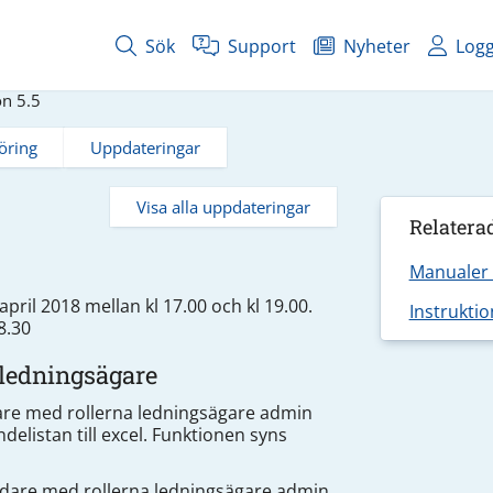
Sök
Support
Nyheter
Logg
on 5.5
öring
Uppdateringar
Visa alla uppdateringar
Relatera
Manualer
pril 2018 mellan kl 17.00 och kl 19.00.
Instrukti
8.30
r ledningsägare
are med rollerna ledningsägare admin
delistan till excel. Funktionen syns
ändare med rollerna ledningsägare admin