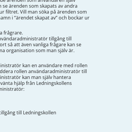
visa de ärenden som användaren själv
 man se ärenden som skapats av andra
 filtret. Vill man söka på ärenden som
namn i “ärendet skapat av” och bockar ur
la frågrare.
ändaradministratör tillgång till
ort så att även vanliga frågare kan se
ma organisation som man själv är.
nistratör kan en användare med rollen
ddera rollen användaradministratör till
inistratör kan man själv hantera
vänta hjälp från Ledningskollens
inistratör:
illgång till Ledningskollen