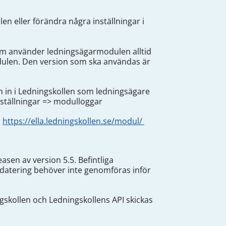
 eller förändra några inställningar i
 som använder ledningsägarmodulen alltid
odulen. Den version som ska användas är
n in i Ledningskollen som ledningsägare
nställningar => modulloggar
å
https://ella.ledningskollen.se/modul/
asen av version 5.5. Befintliga
datering behöver inte genomföras inför
skollen och Ledningskollens API skickas